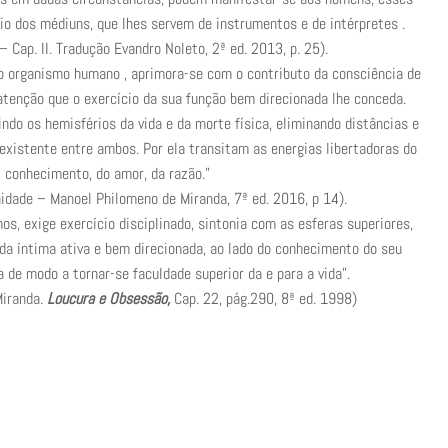
o dos médiuns, que lhes servem de instrumentos e de intérpretes .
– Cap. II. Tradução Evandro Noleto, 2ª ed. 2013, p. 25).
no organismo humano , aprimora-se com o contributo da consciência de
atenção que o exercício da sua função bem direcionada lhe conceda.
indo os hemisférios da vida e da morte física, eliminando distâncias e
existente entre ambos. Por ela transitam as energias libertadoras do
conhecimento, do amor, da razão.”
idade – Manoel Philomeno de Miranda, 7ª ed. 2016, p 14).
, exige exercício disciplinado, sintonia com as esferas superiores,
ida íntima ativa e bem direcionada, ao lado do conhecimento do seu
de modo a tornar-se faculdade superior da e para a vida”.
Miranda.
Loucura e Obsessão,
Cap. 22, pág.290, 8ª ed. 1998)