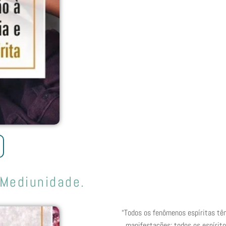
 Mediunidade.
“Todos os fenômenos espíritas têm
manifestações; todos os espírit