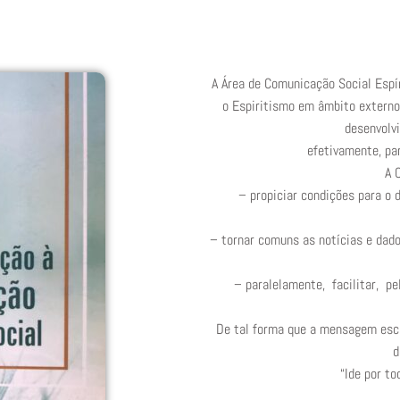
A Área de Comunicação Social Espír
o Espiritismo em âmbito extern
desenvolv
efetivamente, par
A 
– propiciar condições para o 
– tornar comuns as notícias e dado
– paralelamente, facilitar, p
De tal forma que a mensagem escl
d
“Ide por to