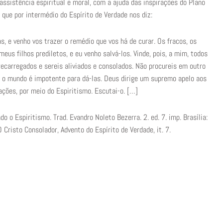
assistência espiritual e moral, com a ajuda das inspirações do Plano
a que por intermédio do Espírito de Verdade nos diz:
, e venho vos trazer o remédio que vos há de curar. Os fracos, os
eus filhos prediletos, e eu venho salvá-los. Vinde, pois, a mim, todos
recarregados e sereis aliviados e consolados. Não procureis em outro
is o mundo é impotente para dá-las. Deus dirige um supremo apelo aos
ações, por meio do Espiritismo. Escutai-o. […]
 o Espiritismo. Trad. Evandro Noleto Bezerra. 2. ed. 7. imp. Brasília:
 Cristo Consolador, Advento do Espírito de Verdade, it. 7.