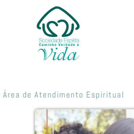
Ir
para
o
conteúdo
A SECVV
Jesus
Área de Atendimento Espiritual