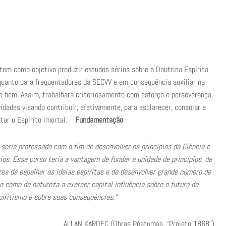
tem como objetivo produzir estudos sérios sobre a Doutrina Espírita
quanto para frequentadores da SECVV e em consequência auxiliar na
 bem. Assim, trabalhará criteriosamente com esforço e perseverança,
idades visando contribuir, efetivamente, para esclarecer, consolar e
tar o Espírito imortal.
Fundamentação
seria professado com o fim de desenvolver os princípios da Ciência e
ios. Esse curso teria a vantagem de fundar a unidade de princípios, de
es de espalhar as ideias espíritas e de desenvolver grande número de
 como de natureza a exercer capital influência sobre o futuro do
piritismo e sobre suas consequências.”
ALLAN KARDEC (Obras Póstumas, “Projeto 1868”).