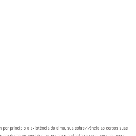
 por princípio a existência da alma, sua sobrevivência ao corpos suas
os em dadas circunstâncias, podem manifestar-se aos homens, esses