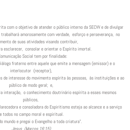
ita com o objetivo de atender o público interno da SECVV e de divulgar
o trabalhará amorosamente com verdade, esforço e perseverança, no
imento de suas atividades visando contribuir,
a esclarecer, consolar e orientar o Espírito imortal.
Comunicação Social tem por finalidade:
diálogo fraterno entre aquele que emite a mensagem (emissor) e o
interlocutor (receptor),
s de interesse do movimento espírita às pessoas, às instituições e ao
público de modo geral; e,
ela interação, o conhecimento doutrinário espírita a esses mesmos
públicos,
arecedora e consoladora do Espiritismo esteja ao alcance e a serviço
e todos no campo moral e espiritual.
do mundo e pregai o Evangelho a toda criatura”.
Jesus (Marcos 16:15)